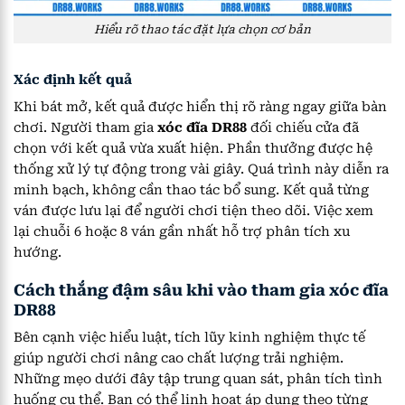
Hiểu rõ thao tác đặt lựa chọn cơ bản
Xác định kết quả
Khi bát mở, kết quả được hiển thị rõ ràng ngay giữa bàn
chơi. Người tham gia
xóc đĩa DR88
đối chiếu cửa đã
chọn với kết quả vừa xuất hiện. Phần thưởng được hệ
thống xử lý tự động trong vài giây. Quá trình này diễn ra
minh bạch, không cần thao tác bổ sung. Kết quả từng
ván được lưu lại để người chơi tiện theo dõi. Việc xem
lại chuỗi 6 hoặc 8 ván gần nhất hỗ trợ phân tích xu
hướng.
Cách thắng đậm sâu khi vào tham gia xóc đĩa
DR88
Bên cạnh việc hiểu luật, tích lũy kinh nghiệm thực tế
giúp người chơi nâng cao chất lượng trải nghiệm.
Những mẹo dưới đây tập trung quan sát, phân tích tình
huống cụ thể. Bạn có thể linh hoạt áp dụng theo từng