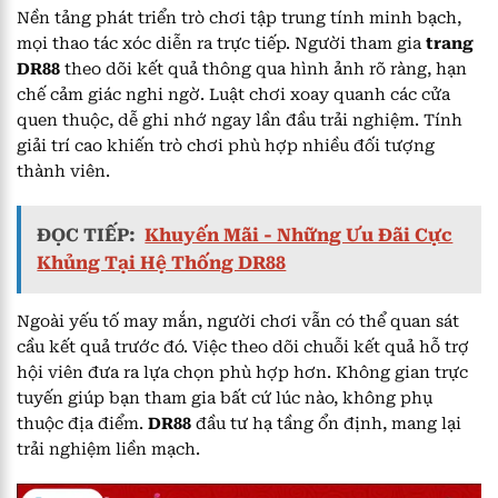
Nền tảng phát triển trò chơi tập trung tính minh bạch,
mọi thao tác xóc diễn ra trực tiếp. Người tham gia
trang
DR88
theo dõi kết quả thông qua hình ảnh rõ ràng, hạn
chế cảm giác nghi ngờ. Luật chơi xoay quanh các cửa
quen thuộc, dễ ghi nhớ ngay lần đầu trải nghiệm. Tính
giải trí cao khiến trò chơi phù hợp nhiều đối tượng
thành viên.
ĐỌC TIẾP:
Khuyến Mãi - Những Ưu Đãi Cực
Khủng Tại Hệ Thống DR88
Ngoài yếu tố may mắn, người chơi vẫn có thể quan sát
cầu kết quả trước đó. Việc theo dõi chuỗi kết quả hỗ trợ
hội viên đưa ra lựa chọn phù hợp hơn. Không gian trực
tuyến giúp bạn tham gia bất cứ lúc nào, không phụ
thuộc địa điểm.
DR88
đầu tư hạ tầng ổn định, mang lại
trải nghiệm liền mạch.