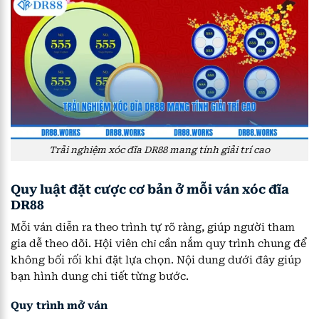
Trải nghiệm xóc đĩa DR88 mang tính giải trí cao
Quy luật đặt cược cơ bản ở mỗi ván xóc đĩa
DR88
Mỗi ván diễn ra theo trình tự rõ ràng, giúp người tham
gia dễ theo dõi. Hội viên chỉ cần nắm quy trình chung để
không bối rối khi đặt lựa chọn. Nội dung dưới đây giúp
bạn hình dung chi tiết từng bước.
Quy trình mở ván