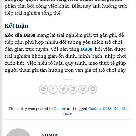
phân tâm bởi công việc khác. Điều này ảnh hưởng trực
tiếp trải nghiệm tổng thể.
Kết luận
Xóc đĩa DR88
mang lại trải nghiệm giải trí gần gũi, dễ
tiếp cận, phù hợp nhiều đối tượng yêu thích trò chơi
dân gian trực tuyến. Với nền tảng
DR88
, hội viên được
trải nghiệm không gian ổn định, minh bạch, nhịp chơi
cuốn hút. Việc hiểu rõ luật, quy trình, mẹo thực tế giúp
người tham gia tận hưởng trọn vẹn giá trị trò chơi này.
This entry was posted in
Casino
and tagged
Casino
,
DR88
,
Xóc Đĩa
DR88
.
ADMIN