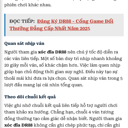
phiên chơi khác nhau.
ĐỌC TIẾP:
Đăng Ký DR88 - Cổng Game Đổi
Thưởng Đẳng Cấp Nhất Năm 2025
Quan sát nhịp ván
Người tham gia
xóc đĩa DR88
nên chú ý tốc độ diễn ra
các ván liên tiếp. Một số bàn duy trì nhịp nhanh khoảng
20 giây mỗi ván, số khác chậm hơn. Việc làm quen nhịp
giúp bạn chủ động thời gian suy nghĩ. Điều này tạo sự
thoải mái khi đưa ra lựa chọn. Quan sát nhịp ván trong 5
lượt đầu mang lại cái nhìn tổng quan.
Theo dõi chuỗi kết quả
Việc ghi nhớ chuỗi kết quả liên tiếp hỗ trợ người chơi
tham khảo xu hướng. Chẳng hạn, chuỗi 4 ván tương
đồng thường tạo cảm giác dễ nhận biết. Người tham gia
xóc đĩa DR88
không cần ghi chép phức tạp, chỉ cần ghi