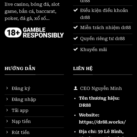
dr88
live casino, bóng đá, slot
Điều kiện điều khoản
game, bắn cá, baccarat,
dr88
poker, đá gà, xổ số…
Miễn trách nhiệm dr88
Quyền riêng tư dr88
Khuyến mãi
HƯỚNG DẪN
LIÊN HỆ
Đăng ký
CEO Nguyễn Minh
Tên thương hiệu:
Đăng nhập
DR88
Tải app
Website:
Nạp tiền
https://dr88.works/
Địa chỉ:
59 Lê Bình,
Rút tiền