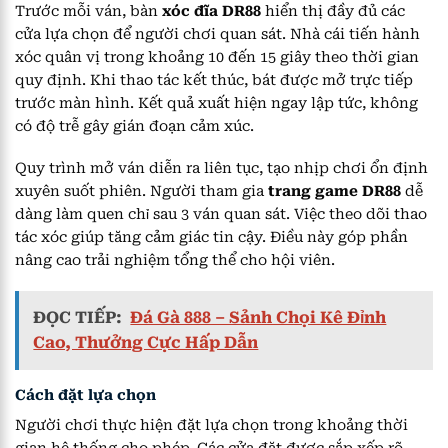
Trước mỗi ván, bàn
xóc đĩa DR88
hiển thị đầy đủ các
cửa lựa chọn để người chơi quan sát. Nhà cái tiến hành
xóc quân vị trong khoảng 10 đến 15 giây theo thời gian
quy định. Khi thao tác kết thúc, bát được mở trực tiếp
trước màn hình. Kết quả xuất hiện ngay lập tức, không
có độ trễ gây gián đoạn cảm xúc.
Quy trình mở ván diễn ra liên tục, tạo nhịp chơi ổn định
xuyên suốt phiên. Người tham gia
trang game DR88
dễ
dàng làm quen chỉ sau 3 ván quan sát. Việc theo dõi thao
tác xóc giúp tăng cảm giác tin cậy. Điều này góp phần
nâng cao trải nghiệm tổng thể cho hội viên.
ĐỌC TIẾP:
Đá Gà 888 – Sảnh Chọi Kê Đỉnh
Cao, Thưởng Cực Hấp Dẫn
Cách đặt lựa chọn
Người chơi thực hiện đặt lựa chọn trong khoảng thời