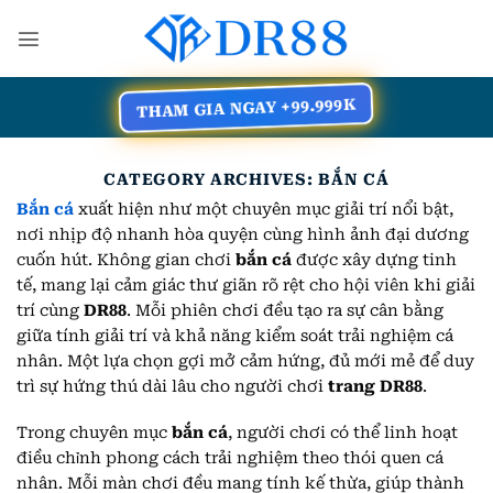
Skip
to
content
THAM GIA NGAY +99.999K
CATEGORY ARCHIVES:
BẮN CÁ
Bắn cá
xuất hiện như một chuyên mục giải trí nổi bật,
nơi nhịp độ nhanh hòa quyện cùng hình ảnh đại dương
cuốn hút. Không gian chơi
bắn cá
được xây dựng tinh
tế, mang lại cảm giác thư giãn rõ rệt cho hội viên khi giải
trí cùng
DR88
. Mỗi phiên chơi đều tạo ra sự cân bằng
giữa tính giải trí và khả năng kiểm soát trải nghiệm cá
nhân. Một lựa chọn gợi mở cảm hứng, đủ mới mẻ để duy
trì sự hứng thú dài lâu cho người chơi
trang DR88
.
Trong chuyên mục
bắn cá
, người chơi có thể linh hoạt
điều chỉnh phong cách trải nghiệm theo thói quen cá
nhân. Mỗi màn chơi đều mang tính kế thừa, giúp thành