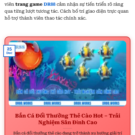
viên
trang game
DR88
cảm nhận sự tiến triển rõ ràng
qua từng lượt tương tác. Cách bố trí giao diện trực quan
hỗ trợ thành viên thao tác chính xác.
25
Dec
Bắn Cá Đổi Thưởng Thẻ Cào Hot – Trải
Nghiệm Săn Đỉnh Cao
Bắn cá đổi thưởng thẻ cào đang trở thành xu hướng giải trí