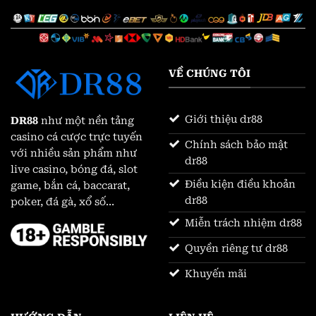
VỀ CHÚNG TÔI
Giới thiệu dr88
DR88
như một nền tảng
casino cá cược trực tuyến
Chính sách bảo mật
với nhiều sản phẩm như
dr88
live casino, bóng đá, slot
Điều kiện điều khoản
game, bắn cá, baccarat,
dr88
poker, đá gà, xổ số…
Miễn trách nhiệm dr88
Quyền riêng tư dr88
Khuyến mãi