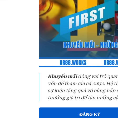
Khuyến mãi
đóng vai trò quan
vốn để tham gia cá cược. Hệ th
sự kiện tặng quà vô cùng hấp
thưởng giá trị để tận hưởng c
ĐĂNG KÝ