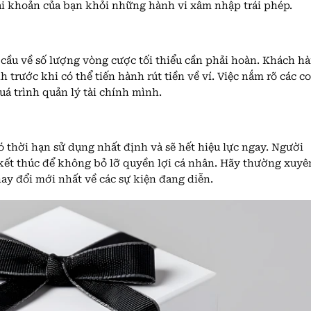
ài khoản của bạn khỏi những hành vi xâm nhập trái phép.
 cầu về số lượng vòng cược tối thiểu cần phải hoàn. Khách h
 trước khi có thể tiến hành rút tiền về ví. Việc nắm rõ các c
á trình quản lý tài chính mình.
ó thời hạn sử dụng nhất định và sẽ hết hiệu lực ngay. Người
 kết thúc để không bỏ lỡ quyền lợi cá nhân. Hãy thường xuyê
ay đổi mới nhất về các sự kiện đang diễn.