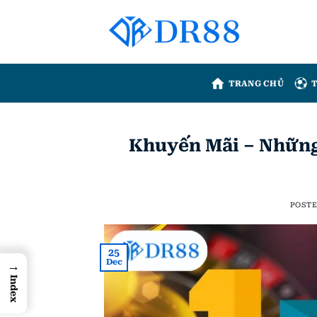
Skip
to
content
TRANG CHỦ
Khuyến Mãi – Những
POST
25
Dec
→
Index