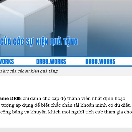
u lực của các sự kiện quà tặng
game DR88
chỉ dành cho cấp độ thành viên nhất định hoặc
 tượng áp dụng để biết chắc chắn tài khoản mình có đủ điều
 công bằng và khuyến khích mọi người tích cực tham gia chơ