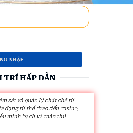
NG NHẬP
I TRÍ HẤP DẪN
m sát và quản lý chặt chẽ từ
a dạng từ thể thao đến casino,
đều minh bạch và tuân thủ