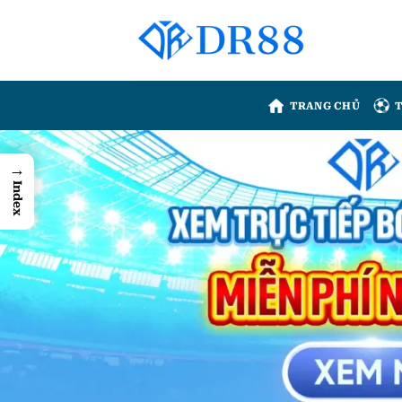
Skip
to
content
TRANG CHỦ
→
Index