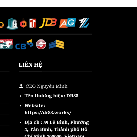
hư Philippines, Thái Lan, Campuchia,
 khẳng định vị thế của nhà cái trên
LIÊN HỆ
CEO Nguyễn Minh
Tên thương hiệu: DR88
Website:
https://dr88.works/
Địa chỉ:
59 Lê Bình, Phường
4, Tân Bình, Thành phố Hồ
Chí Minh 700000, Vietnam