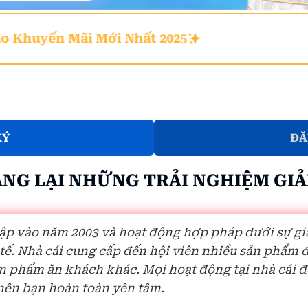
yến Mãi Mới Nhất 2025
KÝ
ĐĂ
ANG LẠI NHỮNG TRẢI NGHIỆM GIẢ
lập vào năm 2003 và hoạt động hợp pháp dưới sự giá
ế. Nhà cái cung cấp đến hội viên nhiều sản phẩm đ
ản phẩm ăn khách khác. Mọi hoạt động tại nhà cái 
 nên bạn hoàn toàn yên tâm.