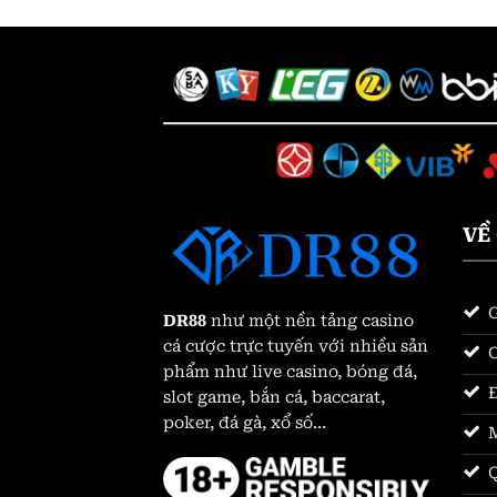
chuẩn quốc tế.
Từ 2009-2014:
DR88
đã được pagcor c
Việt Nam. Trở thành một thương hiệ
2014 đến nay: Nhà cái được cấp nhiề
toàn cầu.
VỀ
G
DR88
như một nền tảng casino
cá cược trực tuyến với nhiều sản
phẩm như live casino, bóng đá,
Đ
slot game, bắn cá, baccarat,
poker, đá gà, xổ số…
Q