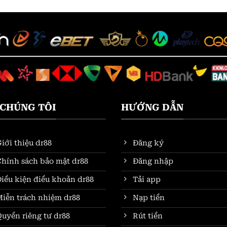
ấp giấy phép hoạt động và bắt đầu mở rộng sang các nước n
u cá cược uy tín bậc nhất Đông Nam Á.
u giấy phép hoạt động hợp pháp có hiệu lực lâu dài. Điều này
 CHÚNG TÔI
HƯỚNG DẪN
iới thiệu dr88
Đăng ký
Chính sách bảo mật dr88
Đăng nhập
iều kiện điều khoản dr88
Tải app
Miễn trách nhiệm dr88
Nạp tiền
uyền riêng tư dr88
Rút tiền