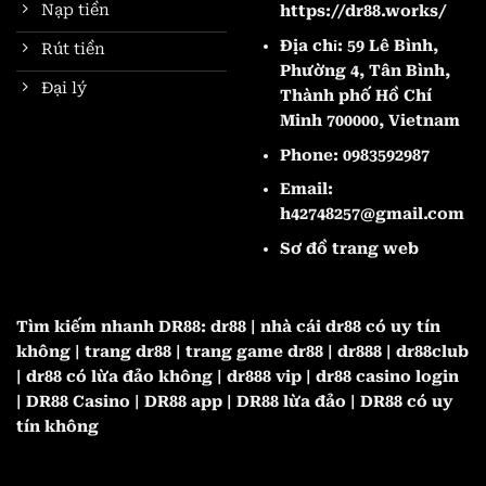
Nạp tiền
https://dr88.works/
Địa chỉ:
59 Lê Bình,
Rút tiền
Phường 4, Tân Bình,
Đại lý
Thành phố Hồ Chí
Minh 700000, Vietnam
Phone:
0983592987
Email:
h42748257@gmail.com
Sơ đồ trang web
Tìm kiếm nhanh DR88: dr88 | nhà cái
dr88
có uy tín
không | trang
dr88 | trang game dr88 | dr888 | dr88club
| dr88 có lừa đảo không | dr888 vip | dr88 casino login
|
DR88 Casino | DR88 app | DR88 lừa đảo | DR88 có uy
tín không