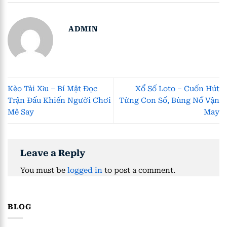
ADMIN
Kèo Tài Xỉu – Bí Mật Đọc
Xổ Số Loto – Cuốn Hút
Trận Đấu Khiến Người Chơi
Từng Con Số, Bùng Nổ Vận
Mê Say
May
Leave a Reply
You must be
logged in
to post a comment.
BLOG