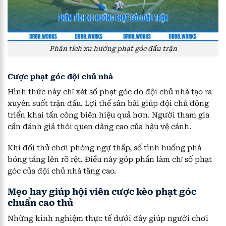
Phân tích xu hướng phạt góc đầu trận
Cược phạt góc đội chủ nhà
Hình thức này chỉ xét số phạt góc do đội chủ nhà tạo ra
xuyên suốt trận đấu. Lợi thế sân bãi giúp đội chủ động
triển khai tấn công biên hiệu quả hơn. Người tham gia
cần đánh giá thói quen dâng cao của hậu vệ cánh.
Khi đối thủ chơi phòng ngự thấp, số tình huống phá
bóng tăng lên rõ rệt. Điều này góp phần làm chỉ số phạt
góc của đội chủ nhà tăng cao.
Mẹo hay giúp hội viên cược kèo phạt góc
chuẩn cao thủ
Những kinh nghiệm thực tế dưới đây giúp người chơi