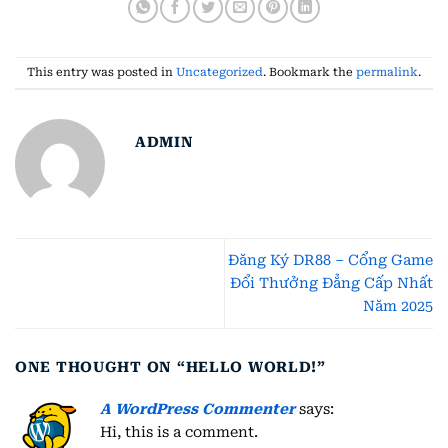
This entry was posted in
Uncategorized
. Bookmark the
permalink
.
ADMIN
Đăng Ký DR88 – Cổng Game
Đổi Thưởng Đẳng Cấp Nhất
Năm 2025
ONE THOUGHT ON “
HELLO WORLD!
”
A WordPress Commenter
says:
Hi, this is a comment.