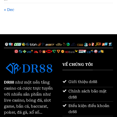
« Dec
VỀ CHÚNG TÔI
Giới thiệu dr88
DR88
như một nền tảng
casino cá cược trực tuyến
Chính sách bảo mật
với nhiều sản phẩm như
dr88
live casino, bóng đá, slot
Điều kiện điều khoản
game, bắn cá, baccarat,
dr88
poker, đá gà, xổ số…